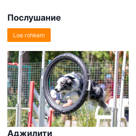
Послушание
Loe rohkem
Аджилити