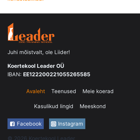
Juhi mõistvalt, ole Liider!
Koertekool Leader OÜ
IBAN:
EE122200221055265585
Avaleht
Teenused
Meie koerad
Kasulikud lingid
Meeskond
Facebook
Instagram
© 2026 Koertekool Leader