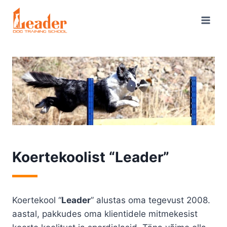
Skip
to
content
Koertekoolist “Leader”
Koertekool “
Leader
” alustas oma tegevust 2008.
aastal, pakkudes oma klientidele mitmekesist