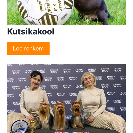
Kutsikakool
Loe rohkem