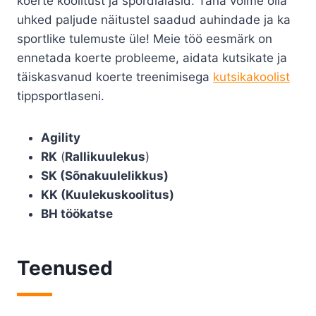
koerte koolitust ja spordialasid. Täna võime olla
uhked paljude näitustel saadud auhindade ja ka
sportlike tulemuste üle! Meie töö eesmärk on
ennetada koerte probleeme, aidata kutsikate ja
täiskasvanud koerte treenimisega
kutsikakoolist
tippsportlaseni.
Agility
RK
(
Rallikuulekus
)
SK (Sõnakuulelikkus)
KK (Kuulekuskoolitus)
BH töökatse
Teenused