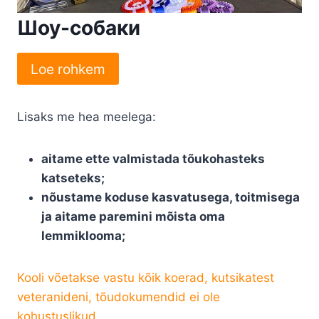
Шоу-собаки
Loe rohkem
Lisaks me hea meelega:
aitame ette valmistada tõukohasteks
katseteks;
nõustame koduse kasvatusega, toitmisega
ja aitame paremini mõista oma
lemmiklooma;
Kooli võetakse vastu kõik koerad, kutsikatest
veteranideni, tõudokumendid ei ole
kohustuslikud.